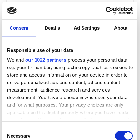
Betalen:
Overschrijving, Bancontact of
contant (max. € 3.000).
Afhalen:
Tijdens de specifieke afhaaldagen
Consent
Details
Ad Settings
About
direct na de veiling.
Responsible use of your data
Bekijk kalender
We and
our 1022 partners
process your personal data,
e.g. your IP-number, using technology such as cookies to
Bij laattijdige afhaling worden er
store and access information on your device in order to
stockagekosten van € 3 per lot/dag
serve personalized ads and content, ad and content
aangerekend.
measurement, audience research and services
development. You have a choice in who uses your data
and for what purposes. Your privacy choices are only
applicable on this digital property where you have made
your choices. You can change or withdraw your consent
any time from the Cookie Declaration or by clicking on
Consent
Telefonische lijn of
the Privacy trigger icon.
Necessary
Selection