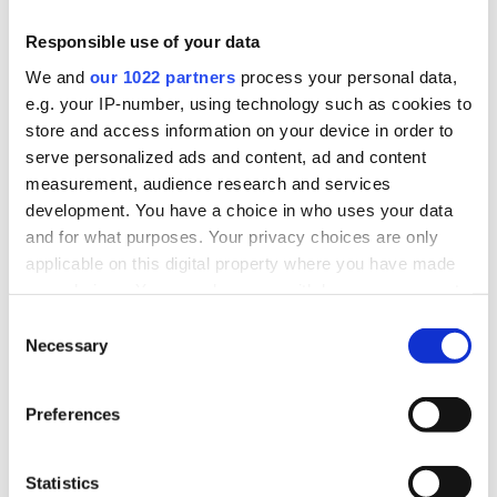
DVC ANTWERPEN
Responsible use of your data
Ellermanstraat 36-38
We and
our 1022 partners
process your personal data,
2060 Antwerpen
e.g. your IP-number, using technology such as cookies to
store and access information on your device in order to
serve personalized ads and content, ad and content
measurement, audience research and services
development. You have a choice in who uses your data
SOCIAL MEDIA
and for what purposes. Your privacy choices are only
applicable on this digital property where you have made
your choices. You can change or withdraw your consent
any time from the Cookie Declaration or by clicking on
Consent
the Privacy trigger icon.
Necessary
Selection
If you allow, we would also like to:
Preferences
Collect information about your geographical
location which can be accurate to within several
NIEUWS
meters
Statistics